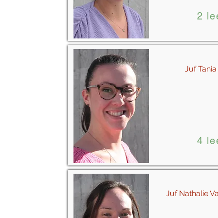
2 le
Juf Tani
4 le
Juf Nathalie 