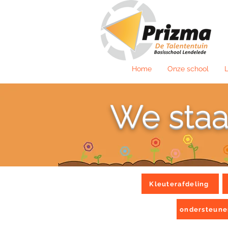
Home
Onze school
L
We sta
Kleuterafdeling
ondersteune