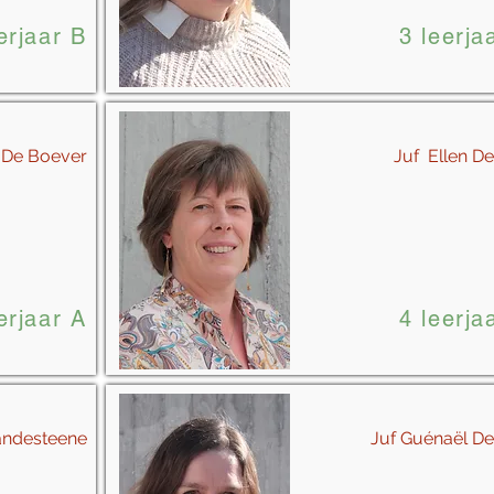
erjaar B
3 leerja
a De Boever
Juf Ellen D
erjaar A
4 leerja
Vandesteene
Juf Guénaël De