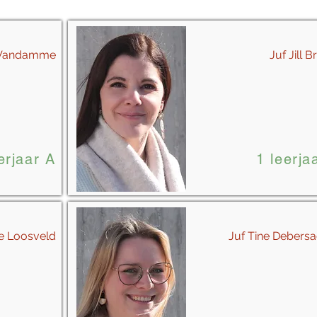
 Vandamme
Juf Jill 
erjaar A
1 leerja
e Loosveld
Juf Tine Debers