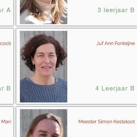
ar A
3 leerjaar B
ecock
Juf Ann Fonteijne
ar B
4 Leerjaar B
 Mari
Meester Simon Kesteloot