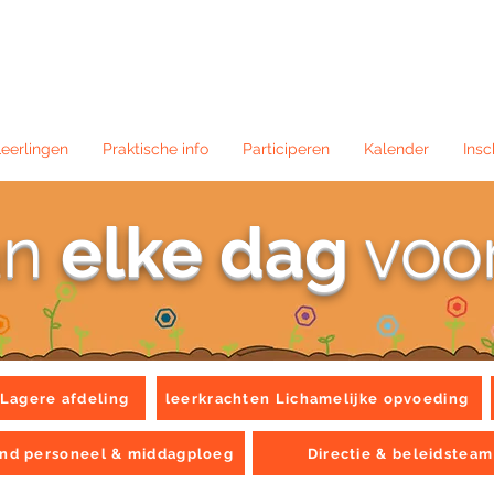
eerlingen
Praktische info
Participeren
Kalender
Insc
an
elke dag
voor
Lagere afdeling
leerkrachten Lichamelijke opvoeding
nd personeel & middagploeg
Directie & beleidsteam