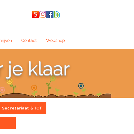
hrijven
Contact
Webshop
 je klaar
Secretariaat & ICT