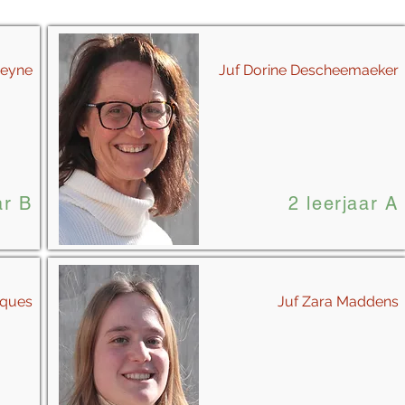
Breyne
Juf Dorine Descheemaeker
ar B
2 leerjaar A
aques
Juf Zara Maddens