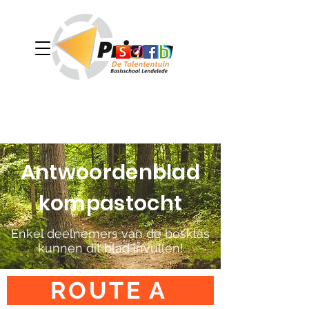
Antwoordenblad
kompastocht
Enkel deelnemers van de bosklas
kunnen dit blad invullen!
ROUTE A