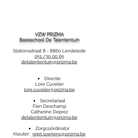
VZW PRIZMA
Basisschool De Talententuin
Stationsstraat 8 - 8860 Lendelede
051 /30 00 65
detalententuin@prizma.be
Directie
Lore Cuvelier
lore.cuvelier@prizma.be
Secretariaat
Fien Deschamp
Catherine Deprez
detalententuin@prizma.be
Zorgcoördinator
Kleuter:
griet.soenens@prizma.be